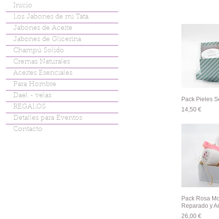
Inicio
Los Jabones de mi Tata
Jabones de Aceite
Jabones de Glicerina
Champú Solido
Cremas Naturales
Aceites Esenciales
Para Hombre
Dael - velas
Pack Pieles S
Vist
REGALOS
Precio
14,50 €
Detalles para Eventos
Contacto
Pack Rosa Mo
Vist
Reparado y An
Precio
26,00 €