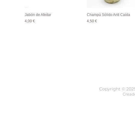
Jabón de Afeitar
Champú Sólido Anti Caída
Vista rápida
Vista rápida
Precio
Precio
4,00 €
4,50 €
Copyright © 202
Cread