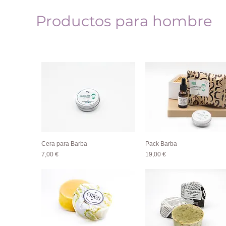
Productos para hombre
Cera para Barba
Pack Barba
Vista rápida
Vista rápida
Precio
Precio
7,00 €
19,00 €